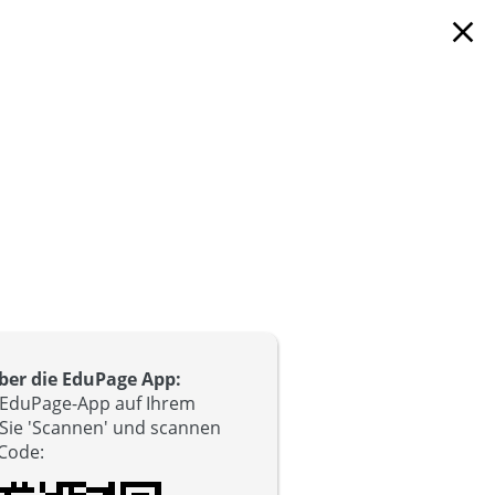
close
er die EduPage App:
e EduPage-App auf Ihrem
 Sie 'Scannen' und scannen
-Code
: