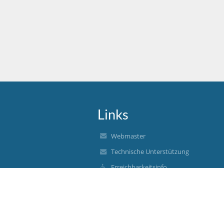
Links
Webmaster
Technische Unterstützung
Erreichbarkeitsinfo
Rechtliche Informationen
Datenschutz in EduPage
Impressum