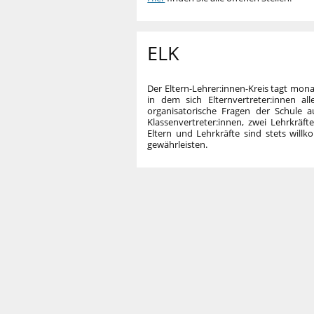
ELK
Der Eltern-Lehrer:innen-Kreis tagt mona
in dem sich Elternvertreter:innen a
organisatorische Fragen der Schule a
Klassenvertreter:innen, zwei Lehrkräft
Eltern und Lehrkräfte sind stets wil
gewährleisten.