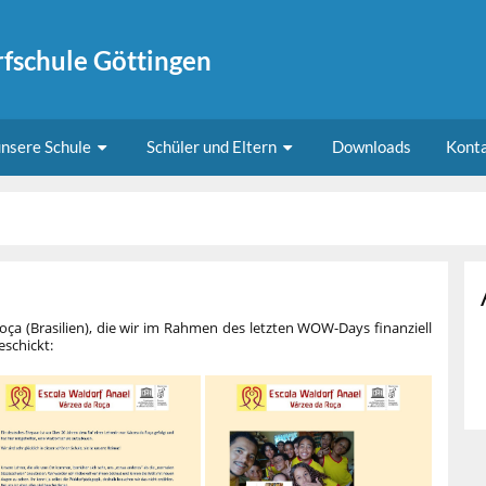
fschule Göttingen
nsere Schule
Schüler und Eltern
Downloads
Kont
oça (Brasilien), die wir im Rahmen des letzten WOW-Days finanziell
eschickt: