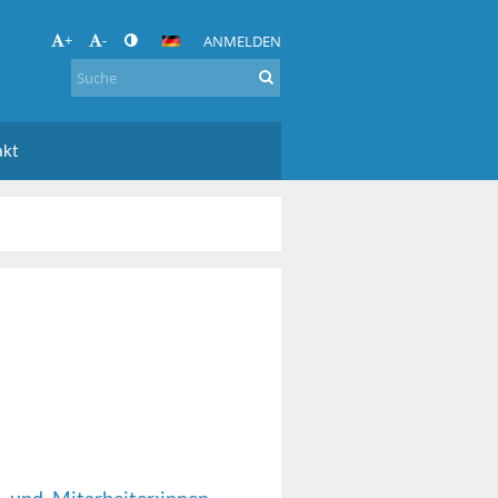
+
-
ANMELDEN
akt